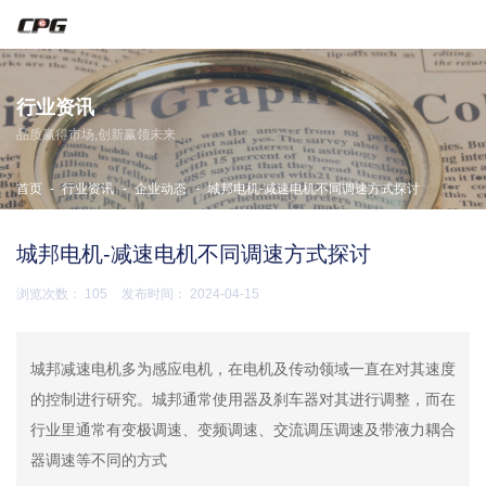
东莞市宇拓传动设备有限公司
行业资讯
主营CPG减速机·晟邦减速机·城邦减速机
品质赢得市场,创新赢领未来
服务热线：
13729994486
技术咨询：
13712967827
-
-
-
首页
行业资讯
企业动态
城邦电机-减速电机不同调速方式探讨
城邦电机-减速电机不同调速方式探讨
浏览次数：
105
发布时间： 2024-04-15
城邦减速电机多为感应电机，在电机及传动领域一直在对其速度
的控制进行研究。城邦通常使用器及刹车器对其进行调整，而在
行业里通常有变极调速、变频调速、交流调压调速及带液力耦合
器调速等不同的方式