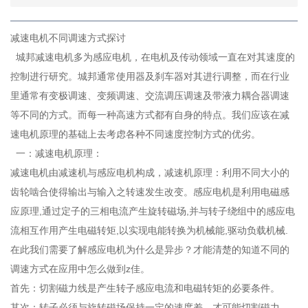
减速电机不同调速方式探讨
城邦减速电机多为感应电机，在电机及传动领域一直在对其速度的
控制进行研究。城邦通常使用器及刹车器对其进行调整，而在行业
里通常有变极调速、变频调速、交流调压调速及带液力耦合器调速
微信
扫一扫
等不同的方式。而每一种高速方式都有自身的特点。我们应该在减
速电机原理的基础上去考虑各种不同速度控制方式的优劣。
一：减速电机原理：
减速电机由减速机与感应电机构成，减速机原理：利用不同大小的
齿轮啮合使得输出与输入之转速发生改变。感应电机是利用电磁感
应原理,通过定子的三相电流产生旋转磁场,并与转子绕组中的感应电
流相互作用产生电磁转矩,以实现电能转换为机械能,驱动负载机械.
在此我们需要了解感应电机为什么是异步？才能清楚的知道不同的
调速方式在应用中怎么做到z佳。
首先：切割磁力线是产生转子感应电流和电磁转矩的必要条件。
其次：转子必须与旋转磁场保持一定的速度差，才可能切割磁力