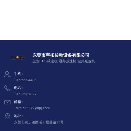
东莞市宇拓传动设备有限公司
主营CPG减速机·晟邦减速机·城邦减速机
手机：
13729994486
电话：
13712967827
邮箱：
1925725579@qq.com
地址：
东莞市寮步镇西溪下栏基路33号