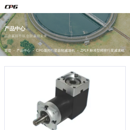
东莞市宇拓传动设备有限公司
产品中心
主营CPG减速机·晟邦减速机·城邦减速机
品质赢得市场,创新赢领未来
服务热线：
13729994486
技术咨询：
13712967827
-
-
-
首页
产品中心
CPG晟邦行星齿轮减速机
ZPLF 标准型精密行星减速机