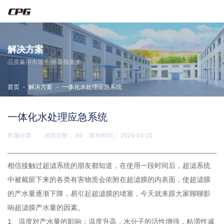
东莞市宇拓传动设备有限公司
解决方案
主营CPG减速机·晟邦减速机·城邦减速机
品质赢得市场,创新赢领未来
服务热线：
13729994486
技术咨询：
13712967827
-
-
首页
解决方案
一体化水处理应急系统
一体化水处理应急系统
所属分类：
浏览次数：
84
发布时间： 2024-04-15
相信接触过超滤系统的朋友都知道，在使用一段时间后，超滤系统
中被截留下来的各类有害物质会依附在超滤膜的内表面，使超滤膜
的产水量逐渐下降，易引起超滤膜的堵塞，今天就来跟大家聊聊影
响超滤膜产水量的因素。
1、温度对产水量的影响：温度升高，水分子的活性增强，粘滞性减