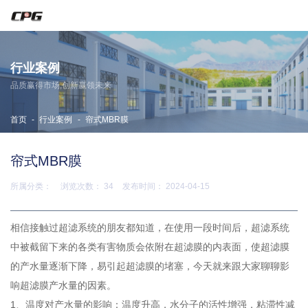
东莞市宇拓传动设备有限公司
行业案例
主营CPG减速机·晟邦减速机·城邦减速机
品质赢得市场,创新赢领未来
服务热线：
13729994486
技术咨询：
13712967827
-
-
首页
行业案例
帘式MBR膜
帘式MBR膜
所属分类：
浏览次数：
34
发布时间： 2024-04-15
相信接触过超滤系统的朋友都知道，在使用一段时间后，超滤系统
中被截留下来的各类有害物质会依附在超滤膜的内表面，使超滤膜
的产水量逐渐下降，易引起超滤膜的堵塞，今天就来跟大家聊聊影
响超滤膜产水量的因素。
1、温度对产水量的影响：温度升高，水分子的活性增强，粘滞性减